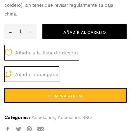
cordero) sin tener que revisar regularmente su caja
china.
-
+
AÑADIR AL CARRITO
Termómetro
Digital
Añadir a la lista de deseos
quantity
Añadir a comparar
COMPRA AHORA
Categories:
Accesorios
,
Accesorios BBQ