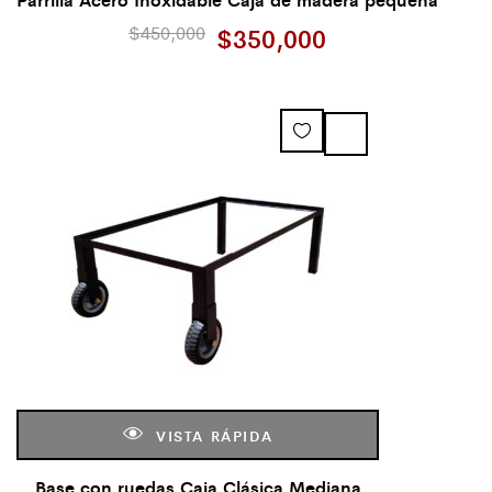
$
450,000
$
350,000
VISTA RÁPIDA
Base con ruedas Caja Clásica Mediana