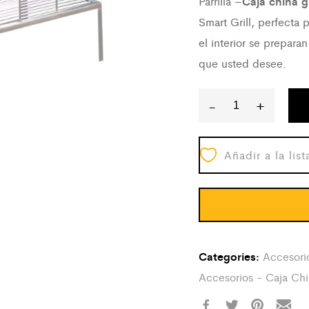
Parrilla –
Caja china 
Smart Grill, perfecta
el interior se preparan
que usted desee.
-
+
Parrilla
Acero
Añadir a la lis
Inoxidable
Pequeña
Caja
Metálica
quantity
Categories:
Accesori
Accesorios - Caja Chi