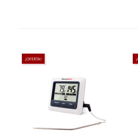
¡OFERTA!
¡