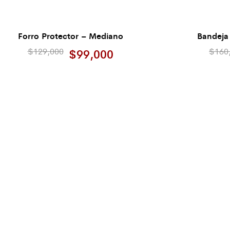
Forro Protector – Mediano
Bandeja
$
129,000
$
160
$
99,000