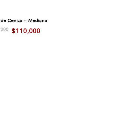
 de Ceniza – Mediana
,000
$
110,000