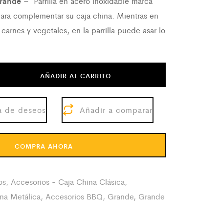
grande
– Parrilla en acero inoxidable marca
 para complementar su caja china. Mientras en
 carnes y vegetales, en la parrilla puede asar lo
AÑADIR AL CARRITO
ta de deseos
Añadir a comparar
COMPRA AHORA
os
,
Accesorios - Caja China Clásica
,
na Metálica
,
Accesorios BBQ
,
Grande
,
Grande